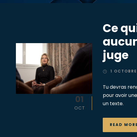
Ce qu
aucun
juge
1 OCTOBRE
Tu devras reno
pour avoir un
01
un texte.
OCT
READ MOR