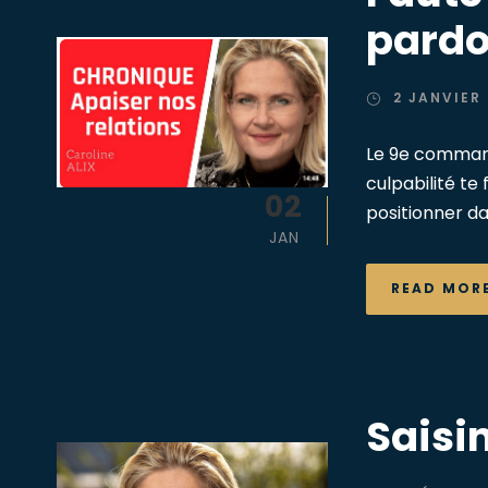
pardo
2 JANVIER
Le 9e command
culpabilité t
02
positionner dan
JAN
READ MOR
Saisi