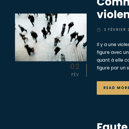
Comme
viole
2 FÉVRIER 
Il y a une vio
figure avec un 
quant à elle c
02
figure par un so
FÉV
READ MOR
Faute