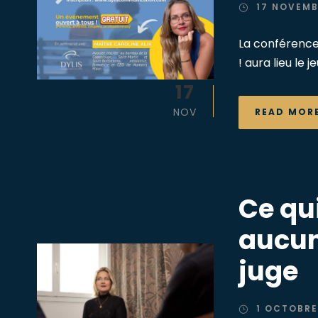
17 NOVEMB
La conférence 
! aura lieu le
17
NOV
READ MOR
Ce qu
aucun
juge
1 OCTOBRE