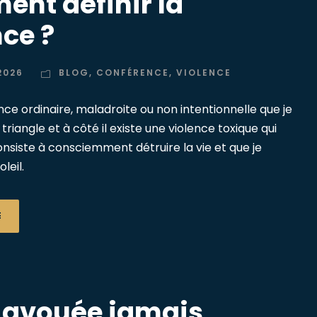
nt définir la
nce ?
2026
BLOG
,
CONFÉRENCE
,
VIOLENCE
lence ordinaire, maladroite ou non intentionnelle que je
triangle et à côté il existe une violence toxique qui
onsiste à consciemment détruire la vie et que je
leil.
E
 avouée jamais