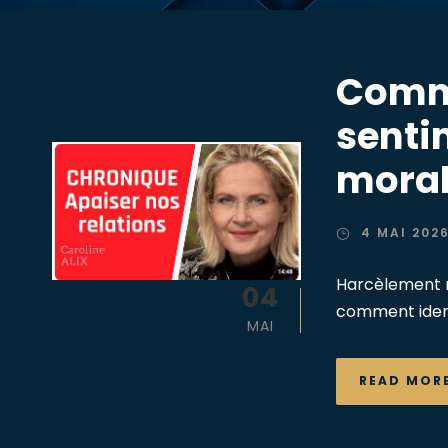
Comme
senti
moral 
4 MAI 202
Harcèlement m
04
comment identi
MAI
READ MOR