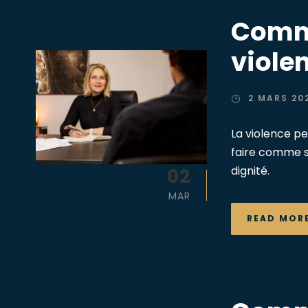
Comme
viole
2 MARS 20
La violence pe
faire comme si 
dignité.
02
MAR
READ MOR