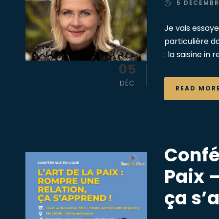
5 DÉCEMBR
Je vais essaye
particulière d
: la saisine in 
05
DÉC
READ MOR
Confér
Paix 
ça s’