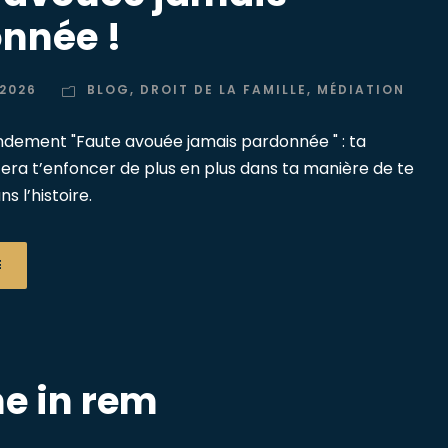
nnée !
 2026
BLOG
,
DROIT DE LA FAMILLE
,
MÉDIATION
ement "Faute avouée jamais pardonnée " : ta
e fera t’enfoncer de plus en plus dans ta manière de te
s l’histoire.
E
ne in rem